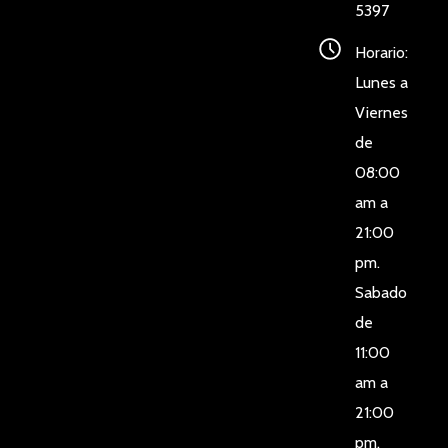
5397
Horario:
Lunes a
Viernes
de
08:00
am a
21:00
pm.
Sabado
de
11:00
am a
21:00
pm.