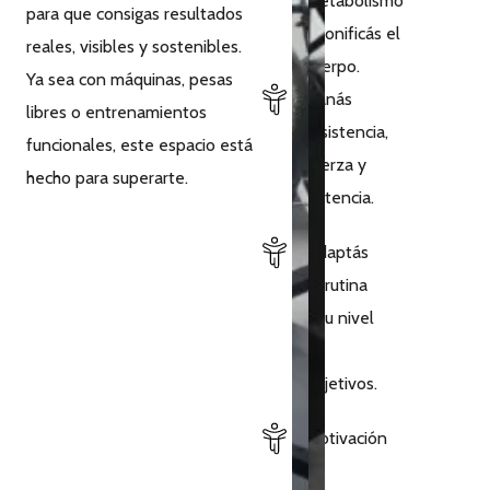
metabolismo
para que consigas resultados
y tonificás el
reales, visibles y sostenibles.
cuerpo.
Ya sea con máquinas, pesas
Ganás
libres o entrenamientos
resistencia,
funcionales, este espacio está
fuerza y
hecho para superarte.
potencia.
Adaptás
tu rutina
a tu nivel
y
objetivos.
Motivación
y