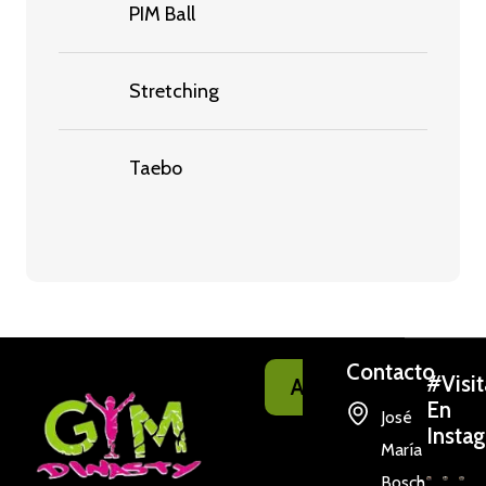
PIM Ball
Stretching
Taebo
Contacto
#Visi
Anexo
En
José
Insta
María
Bosch