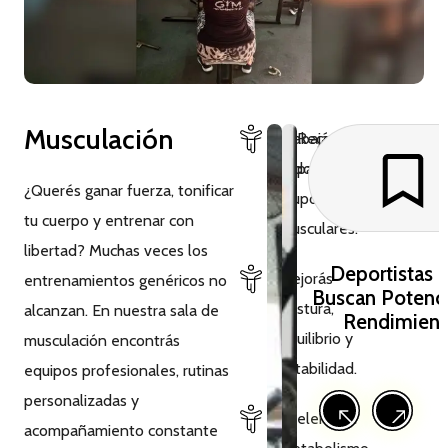
Musculación
Trabajás
Recomendado
todos los
para:
¿Querés ganar fuerza, tonificar
grupos
tu cuerpo y entrenar con
musculares.
libertad? Muchas veces los
Deportistas 
Mejorás
entrenamientos genéricos no
Buscan Potenci
postura,
alcanzan. En nuestra sala de
Rendimient
equilibrio y
musculación encontrás
estabilidad.
equipos profesionales, rutinas
personalizadas y
Acelerás tu
acompañamiento constante