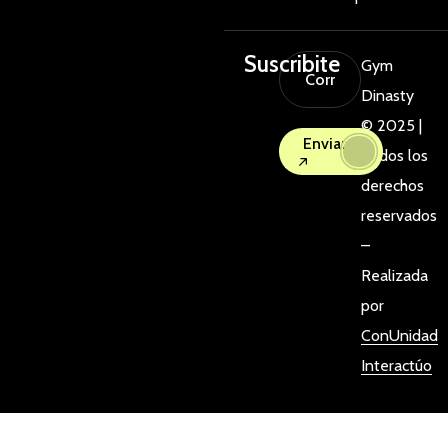
Suscribite
Gym
Dinasty
© 2025 |
Enviar
Todos los
derechos
reservados
–
Realizada
por
ConUnidad
Interactúo