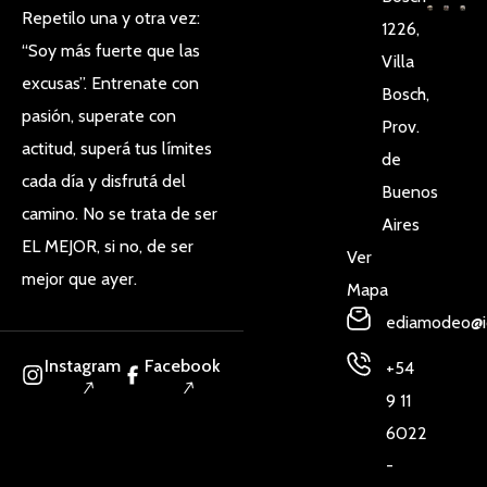
Repetilo una y otra vez:
1226,
“Soy más fuerte que las
Villa
excusas”. Entrenate con
Bosch,
pasión, superate con
Prov.
actitud, superá tus límites
de
cada día y disfrutá del
Buenos
camino. No se trata de ser
Aires
EL MEJOR, si no, de ser
Ver
mejor que ayer.
Mapa
ediamodeo@i
Instagram
Facebook
+54
9 11
6022
-