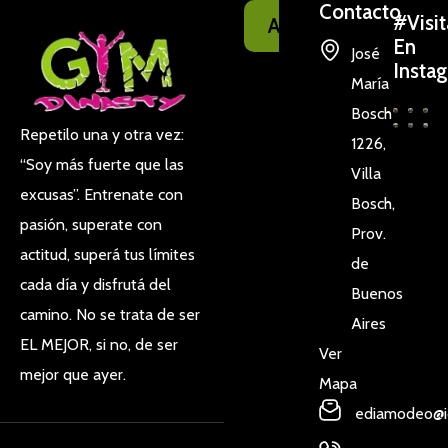
Contacto
#Visi
Anexo
En
José
Insta
María
Bosch
Repetilo una y otra vez:
1226,
“Soy más fuerte que las
Villa
excusas”. Entrenate con
Bosch,
pasión, superate con
Prov.
actitud, superá tus límites
de
cada día y disfrutá del
Buenos
camino. No se trata de ser
Aires
EL MEJOR, si no, de ser
Ver
mejor que ayer.
Mapa
ediamodeo@i