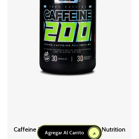
Caffeine 200 30 Cápsulas- Star Nutrition
Agregar Al Carrito
$
0