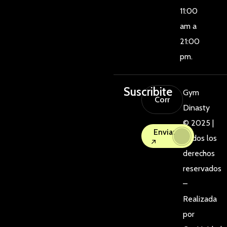
11:00
am a
21:00
pm.
Suscribite
Gym
Dinasty
© 2025 |
Enviar
Todos los
derechos
reservados
–
Realizada
por