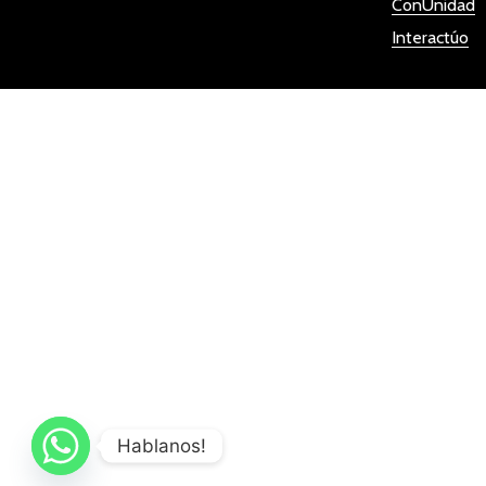
ConUnidad
Interactúo
Hablanos!