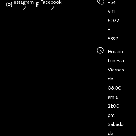
Instagram
Facebook
+54
9 11
6022
-
5397
Horario:
Lunes a
Viernes
de
08:00
am a
21:00
pm.
Sabado
de